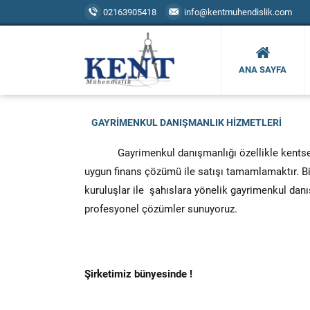
02163905418
info@kentmuhendislik.com
ANA SAYFA
GAYRIMENKUL DANIŞMANLIK HIZMETLERI
Gayrimenkul danışmanlığı özellikle kentsel dön
uygun finans çözümü ile satışı tamamlamaktır. Biz
kuruluşlar ile şahıslara yönelik gayrimenkul danı
profesyonel çözümler sunuyoruz.
Şirketimiz bünyesinde !